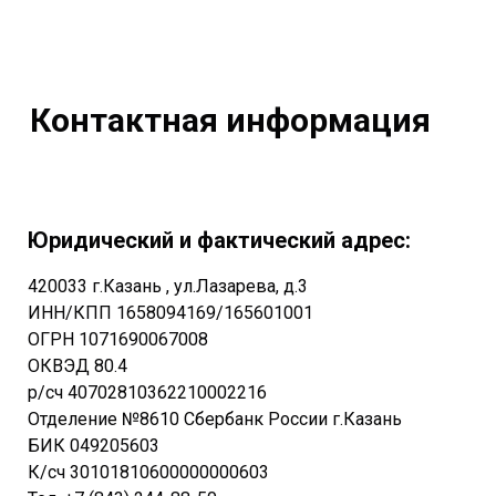
Контактная информация
Юридический и фактический адрес:
420033 г.Казань , ул.Лазарева, д.3
ИНН/КПП 1658094169/165601001
ОГРН 1071690067008
ОКВЭД 80.4
р/сч 40702810362210002216
Отделение №8610 Сбербанк России г.Казань
БИК 049205603
К/сч 30101810600000000603